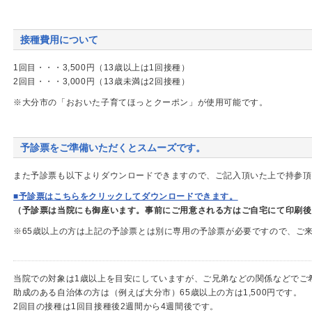
接種費用について
1回目・・・3,500円（13歳以上は1回接種）
2回目・・・3,000円（13歳未満は2回接種）
※大分市の「おおいた子育てほっとクーポン」が使用可能です。
予診票をご準備いただくとスムーズです。
また予診票も以下よりダウンロードできますので、ご記入頂いた上で持参頂
■予診票はこちらをクリックしてダウンロードできます。
（予診票は当院にも御座います。事前にご用意される方はご自宅にて印刷後
※65歳以上の方は上記の予診票とは別に専用の予診票が必要ですので、ご
当院での対象は1歳以上を目安にしていますが、ご兄弟などの関係などでご
助成のある自治体の方は（例えば大分市）65歳以上の方は1,500円です。
2回目の接種は1回目接種後2週間から4週間後です。