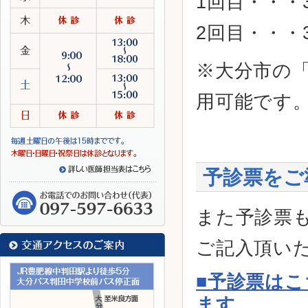
1回目・・・3
2回目・・・3
※大分市の
用可能です
予診票をご
また予診票
ご記入頂い
■予診票は
ます。