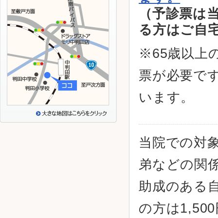
（予診票は
る方はご自
※65歳以上
票が必要で
います。
当院での対
弟などの関
助成のある自
の方は1,50