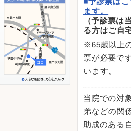
■予診票は
ます。
（予診票は
る方はご自
※65歳以上
票が必要で
います。
当院での対
弟などの関
助成のある自